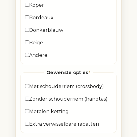
Koper
Bordeaux
Donkerblauw
Beige
Andere
Gewenste opties
*
Met schouderriem (crossbody)
Zonder schouderriem (handtas)
Metalen ketting
Extra verwisselbare rabatten