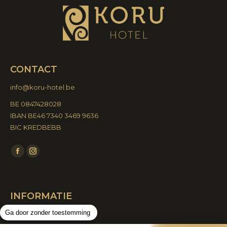
CONTACT
info@koru-hotel.be
BE 0847428028
IBAN BE46 7340 3469 9636
BIC KREDBEBB
Vind ons op:
Facebook
Instagram
page
page
opens
opens
INFORMATIE
in
in
new
new
Ga door zonder toestemming
FAQ
window
window