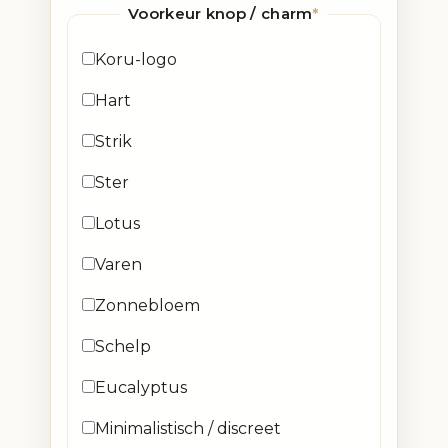
Voorkeur knop / charm
*
Koru-logo
Hart
Strik
Ster
Lotus
Varen
Zonnebloem
Schelp
Eucalyptus
Minimalistisch / discreet