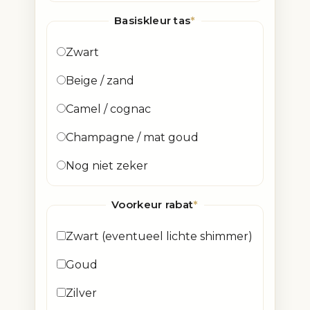
Basiskleur tas
*
Zwart
Beige / zand
Camel / cognac
Champagne / mat goud
Nog niet zeker
Voorkeur rabat
*
Zwart (eventueel lichte shimmer)
Goud
Zilver