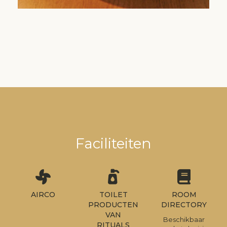
Faciliteiten
AIRCO
TOILET
ROOM
PRODUCTEN
DIRECTORY
VAN
Beschikbaar
RITUALS