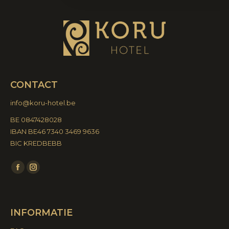
CONTACT
info@koru-hotel.be
BE 0847428028
IBAN BE46 7340 3469 9636
BIC KREDBEBB
Vind ons op:
Facebook
Instagram
page
page
opens
opens
INFORMATIE
in
in
new
new