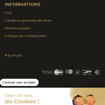
INFORMATIONS
s'ouvre
s'ouvre
dans
dans
FAQ
une
une
Conditions générales de vente
nouvelle
nouvelle
Mentions légales
fenêtre
fenêtre
Politique de confidentialité
© By Poush
Continuer sans accepter
Salut c'est nous...
les Cookies !