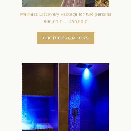
Wellness Discovery Package for two persons
Plage
340,00
€
–
450,00
€
de
prix :
Ce
CHOIX DES OPTIONS
340,00 €
produit
à
a
450,00 €
plusieurs
variations.
Les
options
peuvent
être
choisies
sur
la
page
du
produit