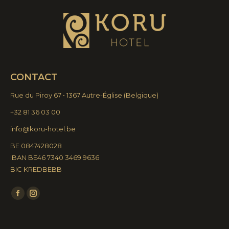
peuvent
être
choisies
sur
la
page
du
produit
CONTACT
Rue du Piroy 67 • 1367 Autre-Église
(
Belgique)
+32 81 36 03 00
info@koru-hotel.be
BE 0847428028
IBAN BE46 7340 3469 9636
BIC KREDBEBB
Trouvez nous sur :
La
La
page
page
Facebook
Instagram