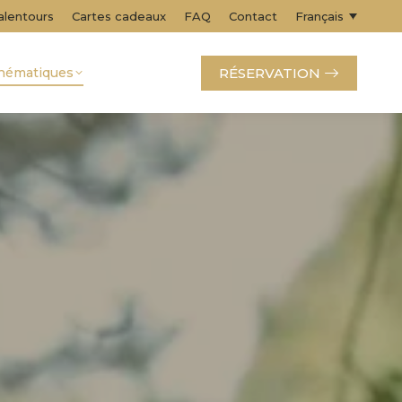
alentours
Cartes cadeaux
FAQ
Contact
Français
RÉSERVATION
thématiques