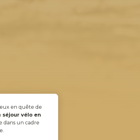
rieux en quête de
n
séjour vélo en
le dans un cadre
e.