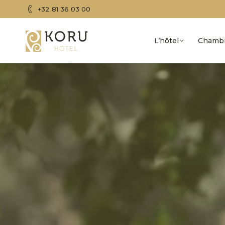
+32 81 36 03 00
L’hôtel
Chamb