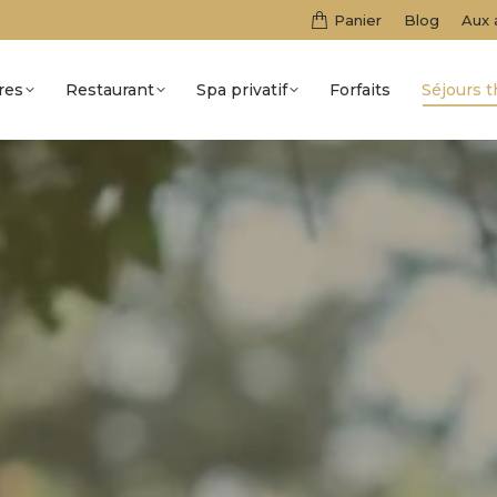
Panier
Blog
Aux 
res
Restaurant
Spa privatif
Forfaits
Séjours 