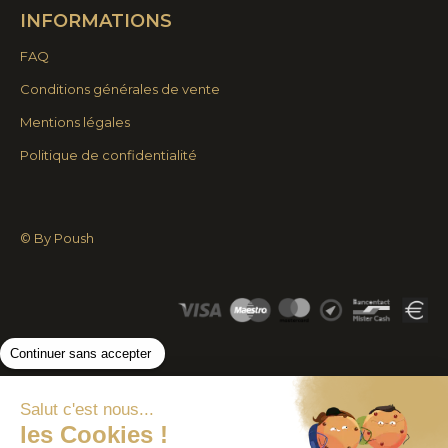
INFORMATIONS
s'ouvre
s'ouvre
dans
dans
FAQ
une
une
Conditions générales de vente
nouvelle
nouvelle
Mentions légales
fenêtre
fenêtre
Politique de confidentialité
© By Poush
Continuer sans accepter
Salut c'est nous...
les Cookies !