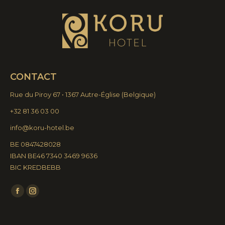
CONTACT
Rue du Piroy 67 • 1367 Autre-Église
(
Belgique)
+32 81 36 03 00
info@koru-hotel.be
BE 0847428028
IBAN BE46 7340 3469 9636
BIC KREDBEBB
Trouvez nous sur :
La
La
page
page
Facebook
Instagram