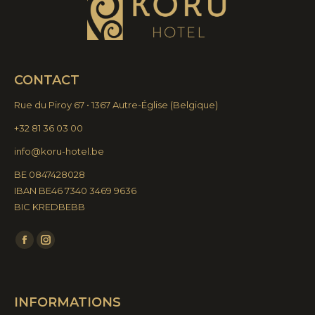
CONTACT
Rue du Piroy 67 • 1367 Autre-Église
(
Belgique)
+32 81 36 03 00
info@koru-hotel.be
BE 0847428028
IBAN BE46 7340 3469 9636
BIC KREDBEBB
Trouvez nous sur :
La
La
page
page
Facebook
Instagram
INFORMATIONS
s'ouvre
s'ouvre