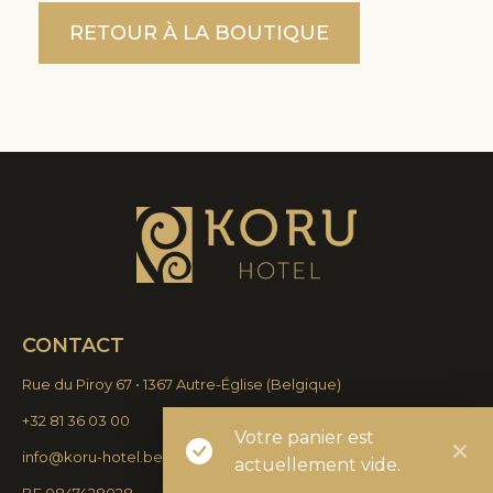
RETOUR À LA BOUTIQUE
CONTACT
Rue du Piroy 67 • 1367 Autre-Église
(
Belgique)
+32 81 36 03 00
Votre panier est
info@koru-hotel.be
actuellement vide.