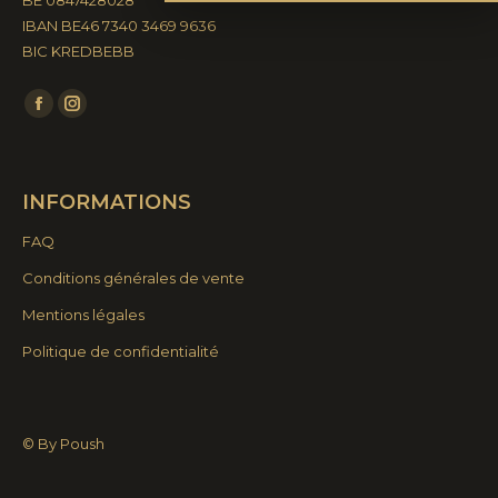
BE 0847428028
IBAN BE46 7340 3469 9636
BIC KREDBEBB
Trouvez nous sur :
La
La
page
page
Facebook
Instagram
INFORMATIONS
s'ouvre
s'ouvre
dans
dans
FAQ
une
une
Conditions générales de vente
nouvelle
nouvelle
Mentions légales
fenêtre
fenêtre
Politique de confidentialité
© By Poush