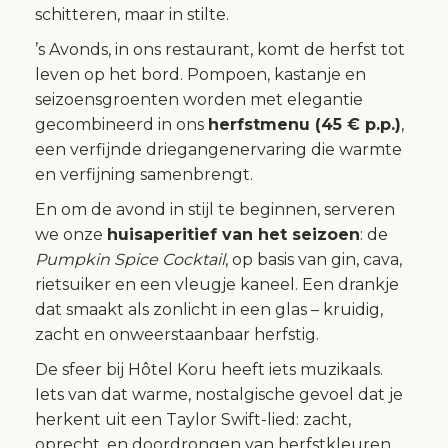
schitteren, maar in stilte.
’s Avonds, in ons restaurant, komt de herfst tot
leven op het bord. Pompoen, kastanje en
seizoensgroenten worden met elegantie
gecombineerd in ons
herfstmenu (45 € p.p.)
,
een verfijnde driegangenervaring die warmte
en verfijning samenbrengt.
En om de avond in stijl te beginnen, serveren
we onze
huisaperitief van het seizoen
: de
Pumpkin Spice Cocktail
, op basis van gin, cava,
rietsuiker en een vleugje kaneel. Een drankje
dat smaakt als zonlicht in een glas – kruidig,
zacht en onweerstaanbaar herfstig.
De sfeer bij Hôtel Koru heeft iets muzikaals.
Iets van dat warme, nostalgische gevoel dat je
herkent uit een Taylor Swift-lied: zacht,
oprecht, en doordrongen van herfstkleuren.