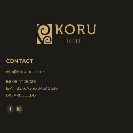
CONTACT
info@koru-hotel.be
BE 0847428028
IBAN BE46 7340 3469 9636
BIC KREDBEBB
Vind ons op:
Facebook
Instagram
page
page
opens
opens