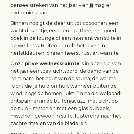
penseelstreken van het jaar – en jij mag er
middenin staan.
Binnen nodigt de sfeer uit tot cocoonen: een
zacht dekentje, een geurige thee, een goed
boek in de lounge of een moment van stilte in
de wellness. Buiten borrelt het leven in
herfstkleuren, binnen heerst rust en warmte.
Onze
privé wellnessruimte
is in deze tijd van
het jaar een toevluchtsoord: de damp van de
hammam, het hout van de sauna, de warme
lucht die je huid omhult wanneer buiten de
wind langs de bomen ruist. En na die weldaad:
ontspannen in de buitenjacuzzi met zicht op
de tuin – misschien met een glas bubbels,
misschien gewoon in stilte, luisterend naar het
zachte ritselen van de bladeren.
En dan is er het culinaire luik, waar de herfst