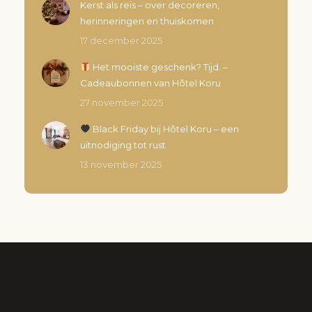
Kerst als reis – over decoreren,
herinneringen en thuiskomen
17 december 2025
Het mooiste geschenk? Tijd. –
Cadeaubonnen van Hôtel Koru
27 november 2025
Black Friday bij Hôtel Koru – een
uitnodiging tot rust
13 november 2025