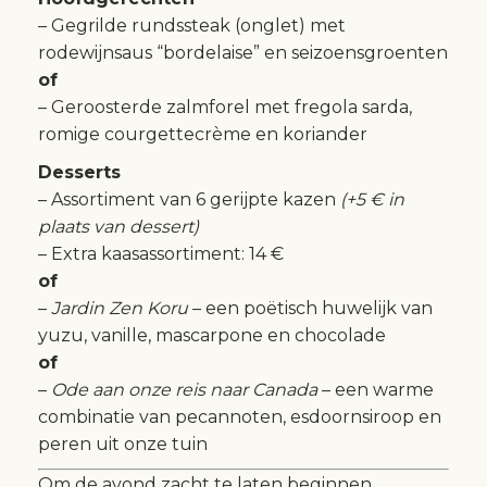
– Gegrilde rundssteak (onglet) met
rodewijnsaus “bordelaise” en seizoensgroenten
of
– Geroosterde zalmforel met fregola sarda,
romige courgettecrème en koriander
Desserts
– Assortiment van 6 gerijpte kazen
(+5 € in
plaats van dessert)
– Extra kaasassortiment: 14 €
of
–
Jardin Zen Koru
– een poëtisch huwelijk van
yuzu, vanille, mascarpone en chocolade
of
–
Ode aan onze reis naar Canada
– een warme
combinatie van pecannoten, esdoornsiroop en
peren uit onze tuin
Om de avond zacht te laten beginnen,