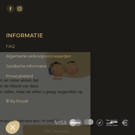
Vind ons op:
Facebook
Instagram
page
page
opens
opens
INFORMATIE
in
in
new
new
FAQ
window
window
Algemene verkoopvoorwaarden
, wij zijn het...
Juridische informatie
okies!
Privacybeleid
bben gewacht tot we zeker wisten dat
nteresseerd was in de inhoud van deze
lvorens u lastig te vallen, maar we willen u graag vergezellen op
zoek...
© By Poush
je dat goed?
et privacybeleid
Toestemmingen gecertificeerd door
Ik kies
OK voor mij