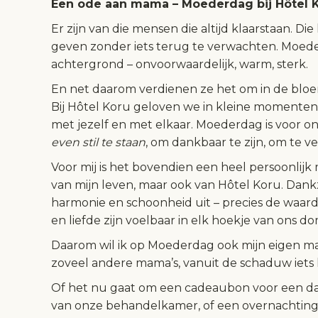
Een ode aan mama – Moederdag bij Hôtel 
Er zijn van die mensen die altijd klaarstaan. D
geven zonder iets terug te verwachten. Moeder
achtergrond – onvoorwaardelijk, warm, sterk.
En net daarom verdienen ze het om in de bloe
Bij Hôtel Koru geloven we in kleine momenten v
met jezelf en met elkaar. Moederdag is voor on
even stil te staan
, om dankbaar te zijn, om te 
Voor mij is het bovendien een heel persoonlijk
van mijn leven, maar ook van Hôtel Koru. Dankz
harmonie en schoonheid uit – precies de waarde
en liefde zijn voelbaar in elk hoekje van ons do
Daarom wil ik op Moederdag ook mijn eigen mam
zoveel andere mama’s, vanuit de schaduw iets
Of het nu gaat om een cadeaubon voor een da
van onze behandelkamer, of een overnachting m