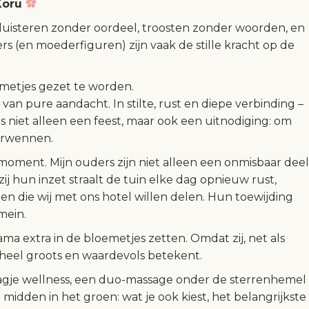
Koru
ie luisteren zonder oordeel, troosten zonder woorden, en
s (en moederfiguren) zijn vaak de stille kracht op de
metjes gezet te worden.
an pure aandacht. In stilte, rust en diepe verbinding –
s niet alleen een feest, maar ook een uitnodiging: om
verwennen.
 moment. Mijn ouders zijn niet alleen een onmisbaar deel
ij hun inzet straalt de tuin elke dag opnieuw rust,
n die wij met ons hotel willen delen. Hun toewijding
mein.
a extra in de bloemetjes zetten. Omdat zij, net als
 heel groots en waardevols betekent.
gje wellness, een duo-massage onder de sterrenhemel
idden in het groen: wat je ook kiest, het belangrijkste