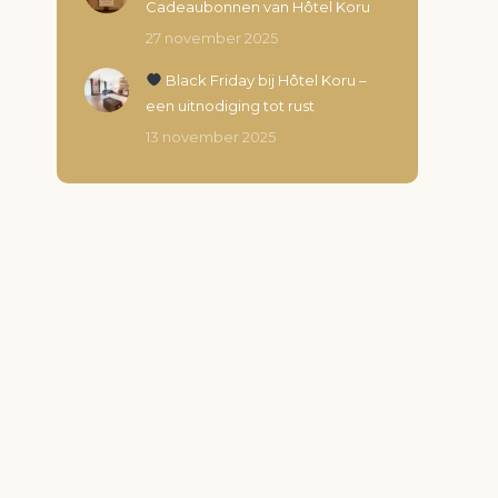
Cadeaubonnen van Hôtel Koru
27 november 2025
Black Friday bij Hôtel Koru –
een uitnodiging tot rust
13 november 2025