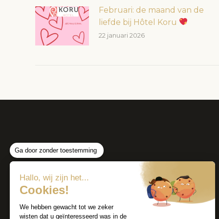
Februari: de maand van de
liefde bij Hôtel Koru
22 januari 2026
Ga door zonder toestemming
Hallo, wij zijn het...
Cookies!
We hebben gewacht tot we zeker
wisten dat u geïnteresseerd was in de