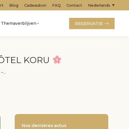
rt
Blog
Cadeaubon
FAQ
Contact
Nederlands
RESERVATIE
Themaverblijven
HÔTEL KORU
 –…
Nos dernières actus