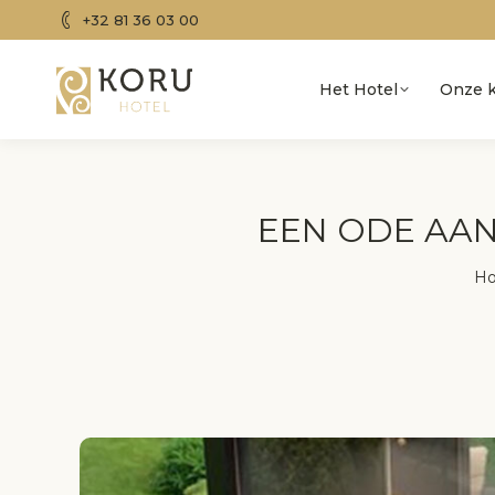
+32 81 36 03 00
Het Hotel
Onze 
EEN ODE AA
Je
H