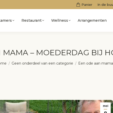
Panier
In de buu
kamers
Restaurant
Wellness
Arrangementen
N MAMA – MOEDERDAG BIJ 
 bent hier:
ome
Geen onderdeel van een categorie
Een ode aan mama
mei