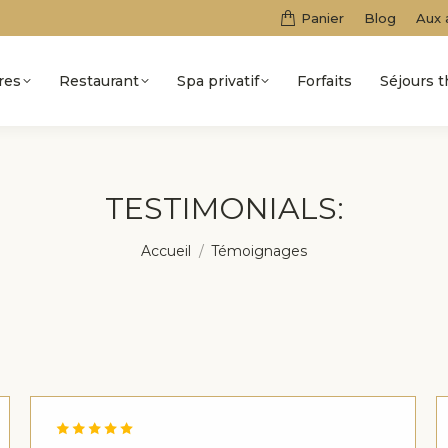
Panier
Blog
Aux 
res
Restaurant
Spa privatif
Forfaits
Séjours 
TESTIMONIALS:
Vous êtes ici :
Accueil
Témoignages