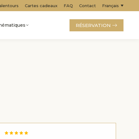
alentours
Cartes cadeaux
FAQ
Contact
Français
RÉSERVATION
thématiques