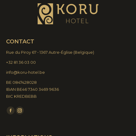
CONTACT
Rue du Piroy 67 • 1367 Autre-Église
(
Belgique)
+32 81 36 03 00
info@koru-hotel.be
BE 0847428028
IBAN BE46 7340 3469 9636
BIC KREDBEBB
Trouvez nous sur :
La
La
page
page
Facebook
Instagram