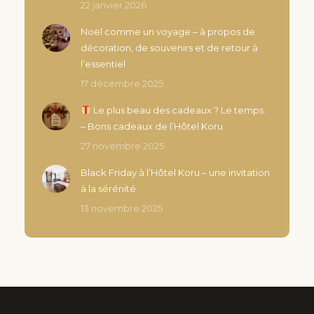
22 janvier 2026
Noël comme un voyage – à propos de
décoration, de souvenirs et de retour à
l’essentiel
17 décembre 2025
Le plus beau des cadeaux ? Le temps.
– Bons cadeaux de l’Hôtel Koru
27 novembre 2025
Black Friday à l’Hôtel Koru – une invitation
à la sérénité
13 novembre 2025