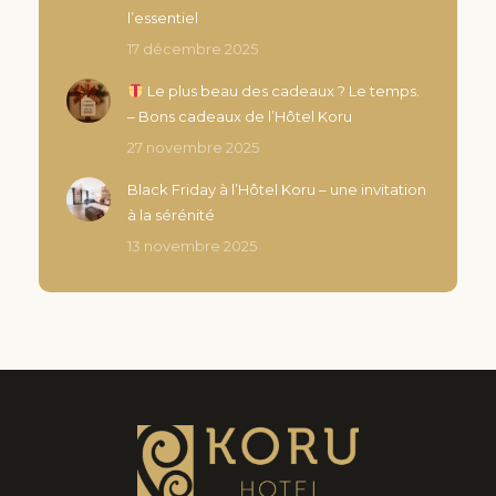
l’essentiel
17 décembre 2025
Le plus beau des cadeaux ? Le temps.
– Bons cadeaux de l’Hôtel Koru
27 novembre 2025
Black Friday à l’Hôtel Koru – une invitation
à la sérénité
13 novembre 2025