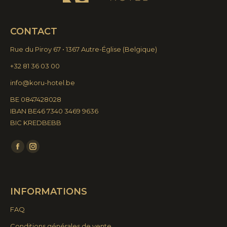
CONTACT
Rue du Piroy 67 • 1367 Autre-Église
(
Belgique)
+32 81 36 03 00
info@koru-hotel.be
BE 0847428028
IBAN BE46 7340 3469 9636
BIC KREDBEBB
Trouvez nous sur :
La
La
page
page
Facebook
Instagram
INFORMATIONS
s'ouvre
s'ouvre
dans
dans
FAQ
une
une
Conditions générales de vente