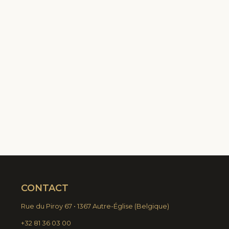
CONTACT
Rue du Piroy 67 • 1367 Autre-Église
(
Belgique)
+32 81 36 03 00