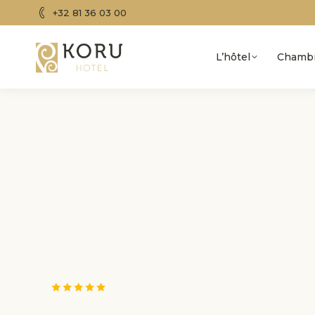
+32 81 36 03 00
L’hôtel
Chamb