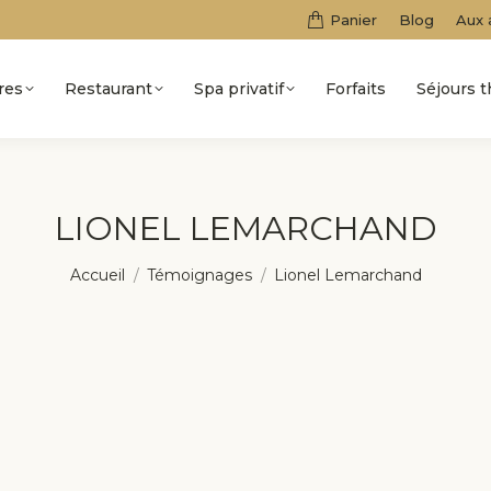
Panier
Blog
Aux 
res
Restaurant
Spa privatif
Forfaits
Séjours 
LIONEL LEMARCHAND
Vous êtes ici :
Accueil
Témoignages
Lionel Lemarchand