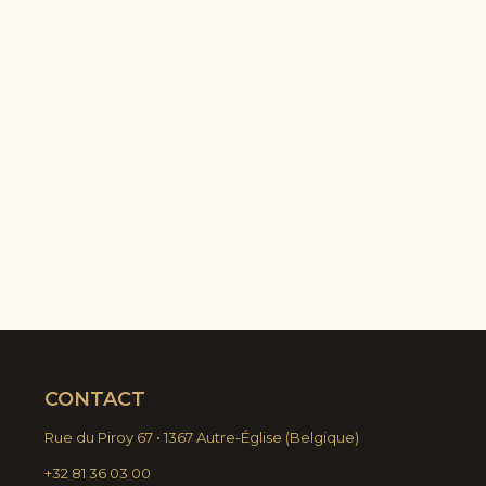
CONTACT
Rue du Piroy 67 • 1367 Autre-Église
(
Belgique)
+32 81 36 03 00