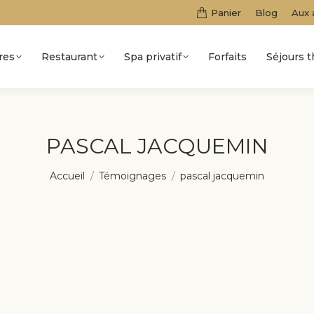
Panier
Blog
Aux 
res
Restaurant
Spa privatif
Forfaits
Séjours 
PASCAL JACQUEMIN
Vous êtes ici :
Accueil
Témoignages
pascal jacquemin