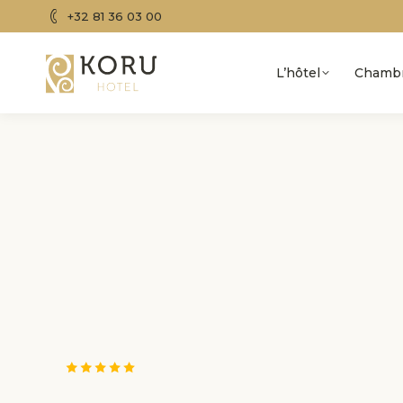
+32 81 36 03 00
L’hôtel
Chamb