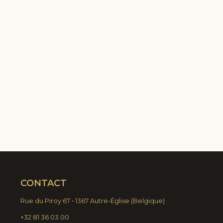
CONTACT
Rue du Piroy 67 • 1367 Autre-Église
(
Belgique)
+32 81 36 03 00