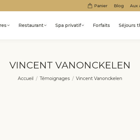
Panier
Blog
Aux 
res
Restaurant
Spa privatif
Forfaits
Séjours 
VINCENT VANONCKELEN
Vous êtes ici :
Accueil
Témoignages
Vincent Vanonckelen