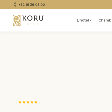
+32 81 36 03 00
L’hôtel
Chamb