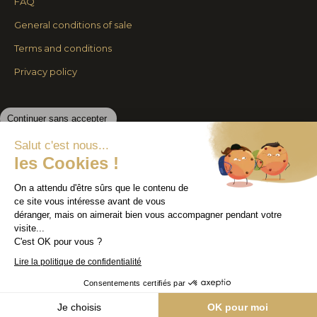
FAQ
window
window
General conditions of sale
Terms and conditions
Privacy policy
Continuer sans accepter
© By Poush
Salut c'est nous...
les Cookies !
On a attendu d'être sûrs que le contenu de
ce site vous intéresse avant de vous
déranger, mais on aimerait bien vous accompagner pendant votre
visite...
C'est OK pour vous ?
Lire la politique de confidentialité
Consentements certifiés par
Je choisis
OK pour moi