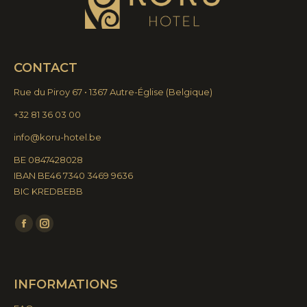
CONTACT
Rue du Piroy 67 • 1367 Autre-Église
(
Belgique)
+32 81 36 03 00
info@koru-hotel.be
BE 0847428028
IBAN BE46 7340 3469 9636
BIC KREDBEBB
Find us on:
Facebook
Instagram
page
page
opens
opens
INFORMATIONS
in
in
new
new